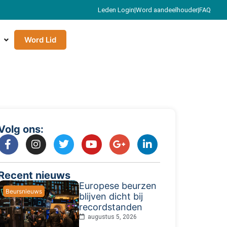
Leden Login
|
Word aandeelhouder
|
FAQ
Word Lid
Volg ons:
Recent nieuws
Europese beurzen
Beursnieuws
blijven dicht bij
recordstanden
augustus 5, 2026