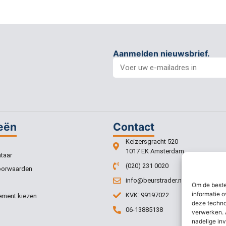
Aanmelden nieuwsbrief.
eën
Contact
Keizersgracht 520
1017 EK Amsterdam
taar
(020) 231 0020
oorwaarden
info@beurstrader.nl
Om de beste
informatie o
KVK: 99197022
ment kiezen
deze techno
06-13885138
verwerken. 
nadelige in