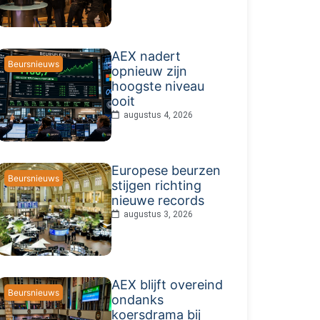
AEX nadert
Beursnieuws
opnieuw zijn
hoogste niveau
ooit
augustus 4, 2026
Europese beurzen
Beursnieuws
stijgen richting
nieuwe records
augustus 3, 2026
AEX blijft overeind
Beursnieuws
ondanks
koersdrama bij