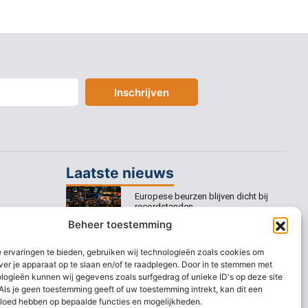
Inschrijven
Laatste nieuws
Europese beurzen blijven dicht bij
recordstanden
Beheer toestemming
AEX nadert opnieuw zijn hoogste
niveau ooit
 ervaringen te bieden, gebruiken wij technologieën zoals cookies om
ver je apparaat op te slaan en/of te raadplegen. Door in te stemmen met
Europese beurzen stijgen richting
logieën kunnen wij gegevens zoals surfgedrag of unieke ID's op deze site
nieuwe records
Als je geen toestemming geeft of uw toestemming intrekt, kan dit een
vloed hebben op bepaalde functies en mogelijkheden.
AEX blijft overeind ondanks