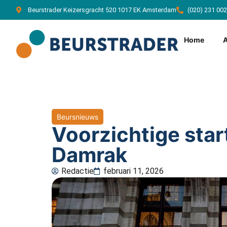
Beurstrader Keizersgracht 520 1017 EK Amsterdam
(020) 231 00
Home
Beursnieuws
Voorzichtige star
Damrak
Redactie
februari 11, 2026