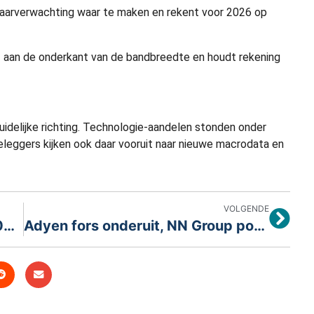
jaarverwachting waar te maken en rekent voor 2026 op
f aan de onderkant van de bandbreedte en houdt rekening
idelijke richting. Technologie-aandelen stonden onder
 Beleggers kijken ook daar vooruit naar nieuwe macrodata en
VOLGENDE
AEX breekt opnieuw door de 1000-puntengrens
Adyen fors onderuit, NN Group positieve uitzondering