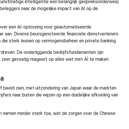
unstmatige intelligentie een belangrijk gespreksonderwerp
beleggers naar de mogelijke impact van AI op de
 over een AI-oplossing voor geautomatiseerde
r aan. Diverse beursgenoteerde financiële dienstverleners
n die sterk leunen op vermogensbeheer en private banking.
rdreven. De onderliggende bedrijfsfundamenten zijn
l zeer gevoelig reageert op alles wat met AI te maken
ta
ef beeld zien, met uitzondering van Japan waar de markten
jfers naar buiten die wijzen op een duidelijke afkoeling van
n namen minder sterk toe, wat de zorgen over de Chinese