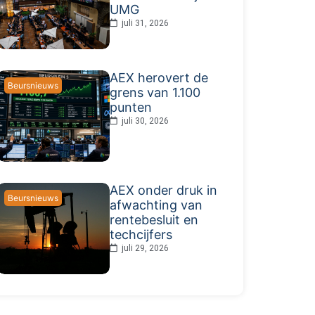
UMG
juli 31, 2026
AEX herovert de
Beursnieuws
grens van 1.100
punten
juli 30, 2026
AEX onder druk in
Beursnieuws
afwachting van
rentebesluit en
techcijfers
juli 29, 2026