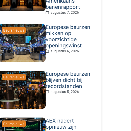
Amerikaans
banenrapport
augustus 7, 2026
Europese beurzen
Beursnieuws
mikken op
voorzichtige
openingswinst
augustus 6, 2026
Europese beurzen
Beursnieuws
blijven dicht bij
recordstanden
augustus 5, 2026
AEX nadert
Beursnieuws
opnieuw zijn