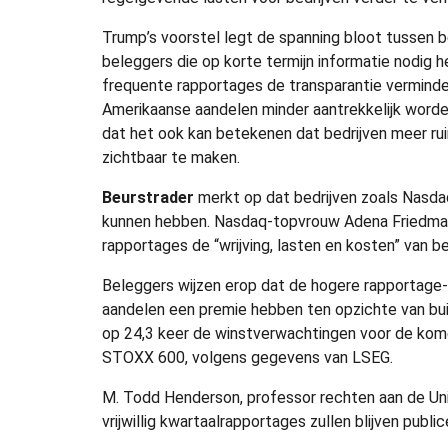
Trump’s voorstel legt de spanning bloot tussen b
beleggers die op korte termijn informatie nodi
frequente rapportages de transparantie verminde
Amerikaanse aandelen minder aantrekkelijk worden
dat het ook kan betekenen dat bedrijven meer rui
zichtbaar te maken.
Beurstrader
merkt op dat bedrijven zoals Nasdaq
kunnen hebben. Nasdaq-topvrouw Adena Friedman s
rapportages de “wrijving, lasten en kosten” van 
Beleggers wijzen erop dat de hogere rapportage-
aandelen een premie hebben ten opzichte van b
op 24,3 keer de winstverwachtingen voor de ko
STOXX 600, volgens gegevens van LSEG.
M. Todd Henderson, professor rechten aan de Unive
vrijwillig kwartaalrapportages zullen blijven public