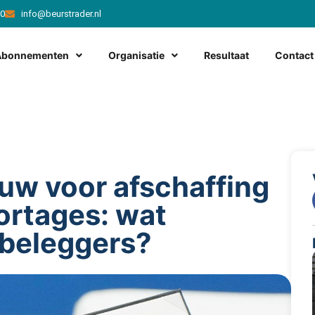
20
info@beurstrader.nl
Abonnementen
Organisatie
Resultaat
Contact
uw voor afschaffing
ortages: wat
 beleggers?