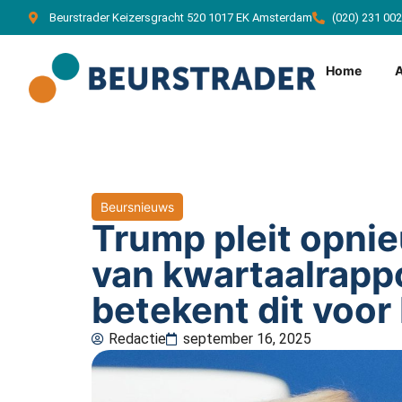
Beurstrader Keizersgracht 520 1017 EK Amsterdam
(020) 231 00
Home
Beursnieuws
Trump pleit opnie
van kwartaalrapp
betekent dit voor
Redactie
september 16, 2025