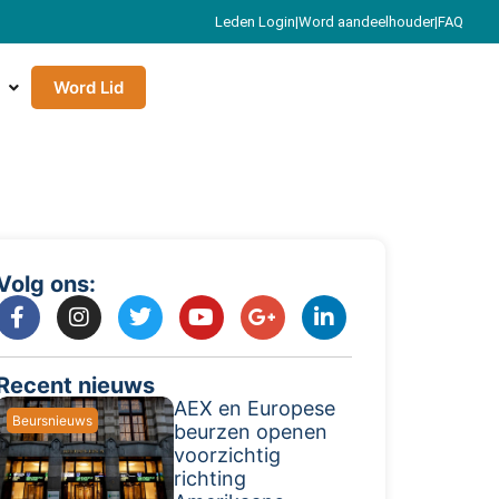
Leden Login
|
Word aandeelhouder
|
FAQ
Word Lid
Volg ons:
Recent nieuws
AEX en Europese
Beursnieuws
beurzen openen
voorzichtig
richting