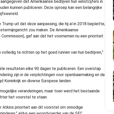
angegeven dat Amerikaanse bedrijven hun winstcijfers in
zouden kunnen publiceren. Deze oproep kan een belangrijke
jfswereld.
 Trump uit dat deze aanpassing, die hij al in 2018 bepleitte,
tetermijngericht zou maken. De Amerikaanse
Commission), gaf aan dat het voornemen nu een prioriteit
 volledig te richten op het goed runnen van hun bedrijven,”
iële resultaten elke 90 dagen te publiceren. Een overstap
andering zijn in de verplichtingen voor openbaarmaking en de
gd Koninkrijk en diverse Europese landen.
 mogelijke veranderingen, maar toen werd het bestaande
hter het voorstel te staan.
 Atkins prioriteit aan dit voorstel om onnodige
rminderen,” aldus een woordvoerder van de SEC.