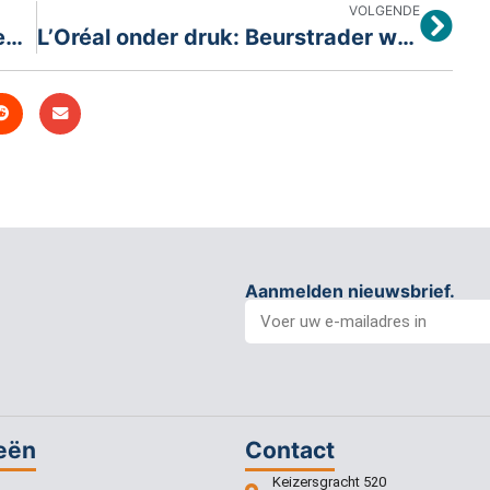
VOLGENDE
Renteverwachtingen en marktbewegingen: Wat staat beleggers te wachten deze week?
L’Oréal onder druk: Beurstrader waarschuwt voor verzwakte groeivooruitzichten
Aanmelden nieuwsbrief.
eën
Contact
Keizersgracht 520