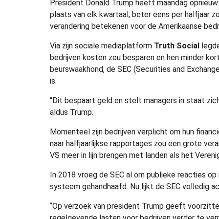
President Donald Trump heeft maandag opnieuw a
plaats van elk kwartaal, beter eens per halfjaar 
verandering betekenen voor de Amerikaanse bedri
Via zijn sociale mediaplatform
Truth Social
legde
bedrijven kosten zou besparen en hen minder kor
beurswaakhond, de SEC (Securities and Exchange 
is.
“Dit bespaart geld en stelt managers in staat zich
aldus Trump.
Momenteel zijn bedrijven verplicht om hun financ
naar halfjaarlijkse rapportages zou een grote ver
VS meer in lijn brengen met landen als het Vereni
In 2018 vroeg de SEC al om publieke reacties op
systeem gehandhaafd. Nu lijkt de SEC volledig ac
“Op verzoek van president Trump geeft voorzitter
regelgevende lasten voor bedrijven verder te ve