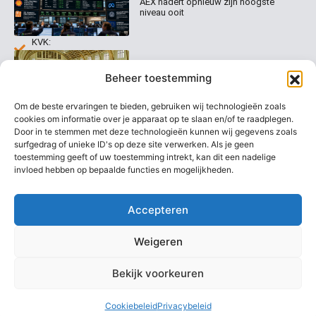
0020
Contact
AEX nadert opnieuw zijn hoogste
Welk
niveau ooit
abonnement
info@beurstrader.nl
kiezen
KVK:
99197022
Europese beurzen stijgen richting
06-
Beheer toestemming
nieuwe records
13885138
Om de beste ervaringen te bieden, gebruiken wij technologieën zoals
cookies om informatie over je apparaat op te slaan en/of te raadplegen.
Door in te stemmen met deze technologieën kunnen wij gegevens zoals
surfgedrag of unieke ID's op deze site verwerken. Als je geen
AEX blijft overeind ondanks
koersdrama bij UMG
toestemming geeft of uw toestemming intrekt, kan dit een nadelige
invloed hebben op bepaalde functies en mogelijkheden.
Accepteren
Weigeren
Bekijk voorkeuren
Copyright @ 2026 Beurstrader. Alle rechten voorbehouden.
Cookiebeleid
Privacybeleid