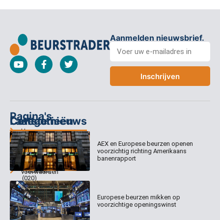
Aanmelden nieuwsbrief.
Inschrijven
Pagina's
Categorieën
Contact
Laatste nieuws
Home
Columns
Keizersgracht
AEX en Europese beurzen openen
Abonnementen
520
Dagcommentaar
voorzichtig richting Amerikaans
1017 EK
Dagcommentaar
banenrapport
Algemene
Amsterdam
Tradealert
voorwaarden
(020)
Organisatie
Disclaimer
231
0020
Contact
Europese beurzen mikken op
Welk
voorzichtige openingswinst
abonnement
info@beurstrader.nl
kiezen