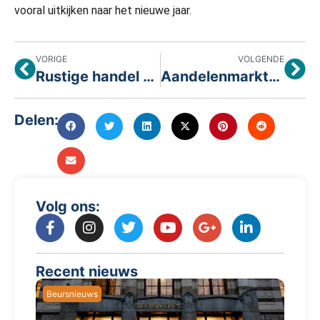
vooral uitkijken naar het nieuwe jaar.
VORIGE
VOLGENDE
Rustige handel op het Damrak richting de feestdagen
Aandelenmarkten sluiten het jaar sterk af, edelmetalen blijven favoriet
Delen:
Volg ons:
Recent nieuws
Beursnieuws