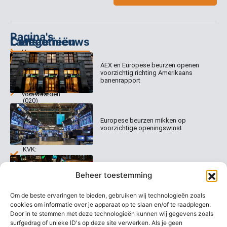
Pagina's
Categorieën
Contact
Laatste nieuws
Home
Columns
Keizersgracht
AEX en Europese beurzen openen
Abonnementen
520
Dagcommentaar
voorzichtig richting Amerikaans
1017 EK
Dagcommentaar
banenrapport
Algemene
Amsterdam
Tradealert
voorwaarden
(020)
Organisatie
Disclaimer
231
0020
Contact
Europese beurzen mikken op
Welk
voorzichtige openingswinst
abonnement
info@beurstrader.nl
kiezen
KVK:
99197022
Europese beurzen blijven dicht bij
06-
Beheer toestemming
recordstanden
13885138
Om de beste ervaringen te bieden, gebruiken wij technologieën zoals
cookies om informatie over je apparaat op te slaan en/of te raadplegen.
Door in te stemmen met deze technologieën kunnen wij gegevens zoals
surfgedrag of unieke ID's op deze site verwerken. Als je geen
AEX nadert opnieuw zijn hoogste