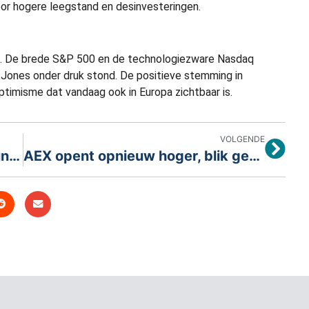
oor hogere leegstand en desinvesteringen.
d. De brede S&P 500 en de technologiezware Nasdaq
 Jones onder druk stond. De positieve stemming in
timisme dat vandaag ook in Europa zichtbaar is.
VOLGENDE
AEX houdt stand boven 1000 punten
AEX opent opnieuw hoger, blik gericht op records