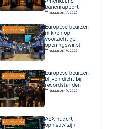
Amerikaans
banenrapport
augustus 7, 2026
Europese beurzen
Beursnieuws
mikken op
voorzichtige
openingswinst
augustus 6, 2026
Europese beurzen
Beursnieuws
blijven dicht bij
recordstanden
augustus 5, 2026
AEX nadert
Beursnieuws
opnieuw zijn