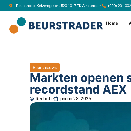
Beurstrader Keizersgracht 520 1017 EK Amsterdam
(020) 231 00
Home
Beursnieuws
Markten openen s
recordstand AEX
Redactie
januari 28, 2026