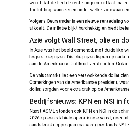
wordt dat de Fed de rente ongemoeid laat, na eerd
toelichting: wanneer en onder welke voorwaarden 
Volgens Beurstrader is een nieuwe rentedaling vóó
afkoelt. De inflatie blijkt hardnekkig en biedt bel
Azië volgt Wall Street, olie en 
In Azië was het beeld gemengd, met duidelijke w
hogere olieprijzen. Die olieprijzen liepen op na
aan de Amerikaanse Golfkust verstoorden. Ook in 
De valutamarkt liet een verzwakkende dollar zien
Opmerkingen van de Amerikaanse president, waar
dollar, zorgden voor extra druk op de Amerikaans
Bedrijfsnieuws: KPN en NSI in f
Naast ASML stonden ook KPN en NSI in de schijn
2026 op een stabiele operationele winst, gecom
aandeleninkoopprogramma. Vastgoedfonds NSI zag 