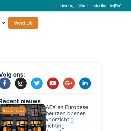
Leden Login
|
Word aandeelhouder
|
FAQ
Word Lid
Volg ons:
Recent nieuws
AEX en Europese
Beursnieuws
beurzen openen
voorzichtig
richting