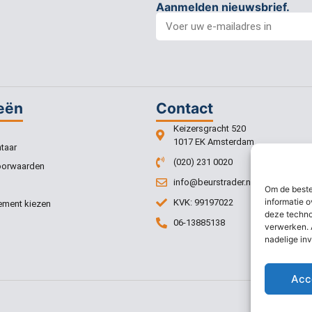
Aanmelden nieuwsbrief.
eën
Contact
Keizersgracht 520
1017 EK Amsterdam
taar
(020) 231 0020
oorwaarden
info@beurstrader.nl
Om de beste
informatie o
KVK: 99197022
ment kiezen
deze techno
06-13885138
verwerken. 
nadelige in
Acc