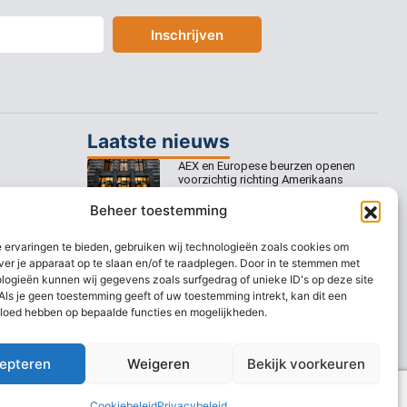
Inschrijven
Laatste nieuws
AEX en Europese beurzen openen
voorzichtig richting Amerikaans
banenrapport
Beheer toestemming
Europese beurzen mikken op
voorzichtige openingswinst
 ervaringen te bieden, gebruiken wij technologieën zoals cookies om
ver je apparaat op te slaan en/of te raadplegen. Door in te stemmen met
Europese beurzen blijven dicht bij
logieën kunnen wij gegevens zoals surfgedrag of unieke ID's op deze site
recordstanden
Als je geen toestemming geeft of uw toestemming intrekt, kan dit een
vloed hebben op bepaalde functies en mogelijkheden.
AEX nadert opnieuw zijn hoogste
niveau ooit
epteren
Weigeren
Bekijk voorkeuren
Cookiebeleid
Privacybeleid