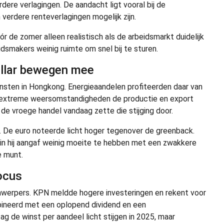
ere verlagingen. De aandacht ligt vooral bij de
verdere renteverlagingen mogelijk zijn.
r de zomer alleen realistisch als de arbeidsmarkt duidelijk
eidsmakers weinig ruimte om snel bij te sturen.
dollar bewegen mee
insten in Hongkong. Energieaandelen profiteerden daar van
dat extreme weersomstandigheden de productie en export
de vroege handel vandaag zette die stijging door.
. De euro noteerde licht hoger tegenover de greenback.
in hij aangaf weinig moeite te hebben met een zwakkere
e munt.
ocus
werpers. KPN meldde hogere investeringen en rekent voor
bineerd met een oplopend dividend en een
de winst per aandeel licht stijgen in 2025, maar