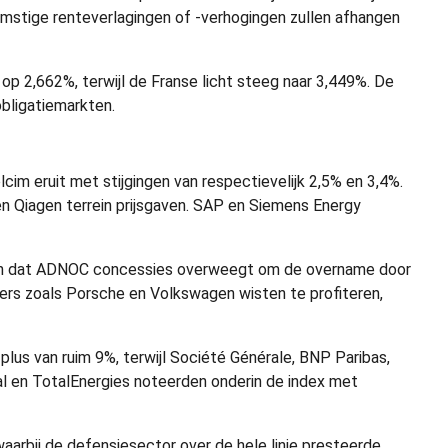
omstige renteverlagingen of -verhogingen zullen afhangen
op 2,662%, terwijl de Franse licht steeg naar 3,449%. De
bligatiemarkten.
cim eruit met stijgingen van respectievelijk 2,5% en 3,4%.
 en Qiagen terrein prijsgaven. SAP en Siemens Energy
ten dat ADNOC concessies overweegt om de overname door
ers zoals Porsche en Volkswagen wisten te profiteren,
plus van ruim 9%, terwijl Société Générale, BNP Paribas,
éal en TotalEnergies noteerden onderin de index met
arbij de defensiesector over de hele linie presteerde.