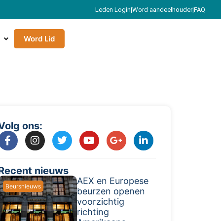
Leden Login
|
Word aandeelhouder
|
FAQ
Word Lid
Volg ons:
Recent nieuws
AEX en Europese
Beursnieuws
beurzen openen
voorzichtig
richting