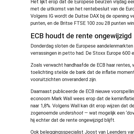
Het lijkt erop dat de Europese beurzen vrijdag 
met de uitkomst van het rentebesluit van de Euro
Volgens IG wordt de Duitse DAX bij de opening v
punten, en de Britse FTSE 100 zou 28 punten wi
ECB houdt de rente ongewijzigd
Donderdag sloten de Europese aandelenmarkten 
verrassingen in petto had. De Stoxx Europe 600 
Zoals verwacht handhaafde de ECB haar rentes, w
toelichting stelde de bank dat de inflatie momen
vooruitzichten onveranderd zijn.
Daarnaast publiceerde de ECB nieuwe voorspellin
econoom Mark Wall wees erop dat de kerninflatie
naar 1,8%. Volgens Wall kan dit erop wijzen dat de
zogenoemde
undershoot
— wat mogelijk een ‘dov
hij echter dat de rente ongewijzigd blijft.
Ook beleggingsspecialist Joost van Leenders van 