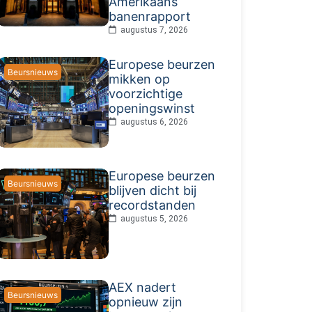
Amerikaans
banenrapport
augustus 7, 2026
Europese beurzen
Beursnieuws
mikken op
voorzichtige
openingswinst
augustus 6, 2026
Europese beurzen
Beursnieuws
blijven dicht bij
recordstanden
augustus 5, 2026
AEX nadert
Beursnieuws
opnieuw zijn