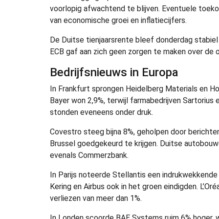
voorlopig afwachtend te blijven. Eventuele toek
van economische groei en inflatiecijfers.
De Duitse tienjaarsrente bleef donderdag stabiel 
ECB gaf aan zich geen zorgen te maken over de o
Bedrijfsnieuws in Europa
In Frankfurt sprongen Heidelberg Materials en Hol
Bayer won 2,9%, terwijl farmabedrijven Sartorius
stonden eveneens onder druk.
Covestro steeg bijna 8%, geholpen door berich
Brussel goedgekeurd te krijgen. Duitse autobouw
evenals Commerzbank.
In Parijs noteerde Stellantis een indrukwekkende 
Kering en Airbus ook in het groen eindigden. L’Or
verliezen van meer dan 1%.
In Londen scoorde BAE Systems ruim 6% hoger, wa