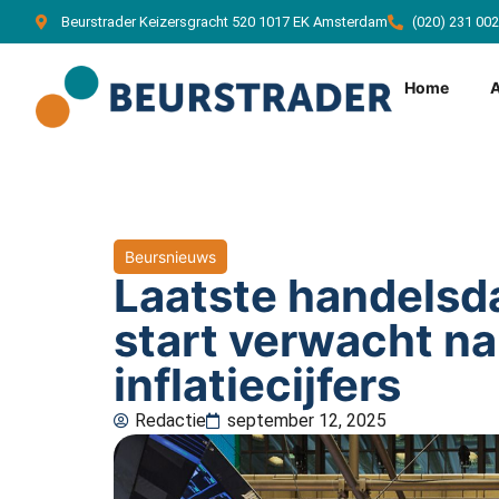
Beurstrader Keizersgracht 520 1017 EK Amsterdam
(020) 231 00
Home
Beursnieuws
Laatste handelsd
start verwacht na
inflatiecijfers
Redactie
september 12, 2025