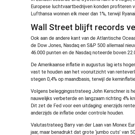
Europese luchtvaartbedrijven konden profiteren v
Lufthansa wonnen elk meer dan 1%, terwijl Ryanair
Wall Street blijft records v
Ook aan de andere kant van de Atlantische Oceaa
de Dow Jones, Nasdaq en S&P 500 allemaal nieu
46.000 punten en de Nasdaq noteerde boven 22.
De Amerikaanse inflatie in augustus lag iets hoge
vast te houden aan het vooruitzicht van renteve
stegen 0,4% op maandbasis, terwijl de kerninflatie
Volgens beleggingsstrateeg John Kerschner is het
nauwelijks verbeterde en langzaam richting 4% kr
Dit zet de Fed voor een uitdaging: enerzijds ren
anderzijds de inflatie onder controle houden.
Valutastrateeg Barry van der Laan van Monex Eur
jaar, maar benadrukt dat grote ‘jumbo cuts’ van 50