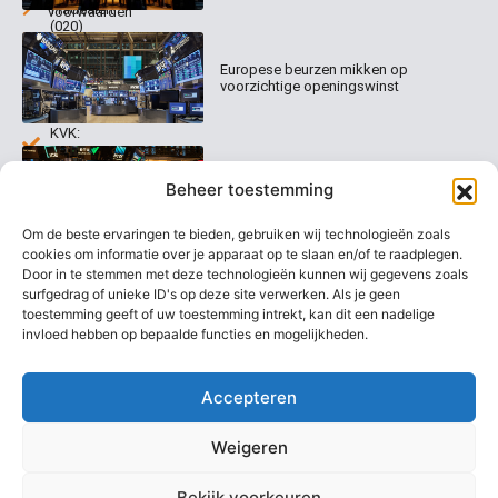
Tradealert
voorwaarden
(020)
Organisatie
Disclaimer
231
0020
Contact
Europese beurzen mikken op
Welk
voorzichtige openingswinst
abonnement
info@beurstrader.nl
kiezen
KVK:
99197022
Europese beurzen blijven dicht bij
06-
Beheer toestemming
recordstanden
13885138
Om de beste ervaringen te bieden, gebruiken wij technologieën zoals
cookies om informatie over je apparaat op te slaan en/of te raadplegen.
Door in te stemmen met deze technologieën kunnen wij gegevens zoals
surfgedrag of unieke ID's op deze site verwerken. Als je geen
AEX nadert opnieuw zijn hoogste
niveau ooit
toestemming geeft of uw toestemming intrekt, kan dit een nadelige
invloed hebben op bepaalde functies en mogelijkheden.
Accepteren
Weigeren
Bekijk voorkeuren