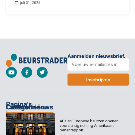
juli 31, 2026
Aanmelden nieuwsbrief.
Inschrijven
Pagina's
Categorieën
Contact
Laatste nieuws
Home
Columns
Keizersgracht
AEX en Europese beurzen openen
Abonnementen
520
Dagcommentaar
voorzichtig richting Amerikaans
1017 EK
Dagcommentaar
banenrapport
Algemene
Amsterdam