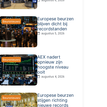
augustus 6, 2026
Europese beurzen
Beursnieuws
blijven dicht bij
recordstanden
augustus 5, 2026
AEX nadert
Beursnieuws
opnieuw zijn
hoogste niveau
ooit
augustus 4, 2026
Europese beurzen
Beursnieuws
stijgen richting
nieuwe records