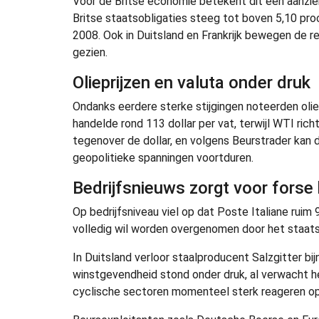
Voor de Britse economie betekent dit een aanzienl
Britse staatsobligaties steeg tot boven 5,10 proc
2008. Ook in Duitsland en Frankrijk bewegen de rent
gezien.
Olieprijzen en valuta onder druk
Ondanks eerdere sterke stijgingen noteerden olie
handelde rond 113 dollar per vat, terwijl WTI ric
tegenover de dollar, en volgens Beurstrader kan 
geopolitieke spanningen voortduren.
Bedrijfsnieuws zorgt voor fors
Op bedrijfsniveau viel op dat Poste Italiane rui
volledig wil worden overgenomen door het staats
In Duitsland verloor staalproducent Salzgitter bij
winstgevendheid stond onder druk, al verwacht het
cyclische sectoren momenteel sterk reageren o