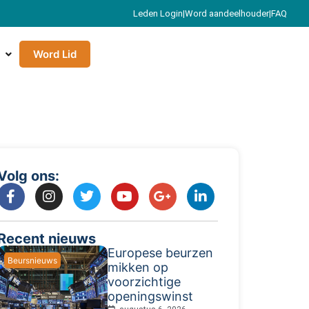
Leden Login
|
Word aandeelhouder
|
FAQ
Word Lid
Volg ons:
Recent nieuws
Europese beurzen
Beursnieuws
mikken op
voorzichtige
openingswinst