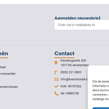
Aanmelden nieuwsbrief.
eën
Contact
Keizersgracht 520
1017 EK Amsterdam
taar
(020) 231 0020
oorwaarden
info@beurstrader.nl
Om de beste
informatie o
KVK: 99197022
ment kiezen
deze techno
06-13885138
verwerken. 
nadelige in