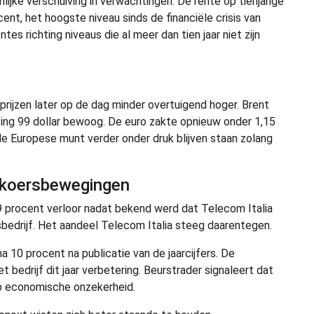
ijke verschuiving in verwachtingen. De rente op tienjarige
ent, het hoogste niveau sinds de financiële crisis van
es richting niveaus die al meer dan tien jaar niet zijn
prijzen later op de dag minder overtuigend hoger. Brent
hting 99 dollar bewoog. De euro zakte opnieuw onder 1,15
de Europese munt verder onder druk blijven staan zolang
e koersbewegingen
m 9 procent verloor nadat bekend werd dat Telecom Italia
bedrijf. Het aandeel Telecom Italia steeg daarentegen.
na 10 procent na publicatie van de jaarcijfers. De
 bedrijf dit jaar verbetering. Beurstrader signaleert dat
p economische onzekerheid.