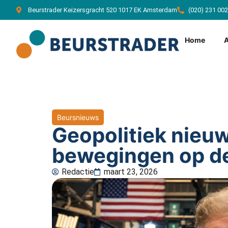
Beurstrader Keizersgracht 520 1017 EK Amsterdam
(020) 231 00
Home
Beursnieuws
Geopolitiek nieuw
bewegingen op de
Redactie
maart 23, 2026