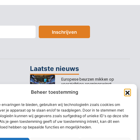
Inschrijven
Laatste nieuws
Europese beurzen mikken op
voorzichtige openingswinst
Beheer toestemming
Europese beurzen blijven dicht bij
recordstanden
 ervaringen te bieden, gebruiken wij technologieën zoals cookies om
ver je apparaat op te slaan en/of te raadplegen. Door in te stemmen met
AEX nadert opnieuw zijn hoogste
logieën kunnen wij gegevens zoals surfgedrag of unieke ID's op deze site
niveau ooit
Als je geen toestemming geeft of uw toestemming intrekt, kan dit een
vloed hebben op bepaalde functies en mogelijkheden.
Europese beurzen stijgen richting
nieuwe records