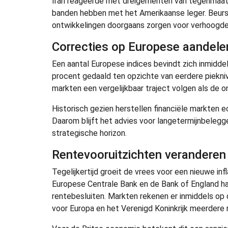
Iran reageerde met dreigementen van tegenmaatre
banden hebben met het Amerikaanse leger. Beurst
ontwikkelingen doorgaans zorgen voor verhoogde v
Correcties op Europese aandel
Een aantal Europese indices bevindt zich inmidde
procent gedaald ten opzichte van eerdere piekn
markten een vergelijkbaar traject volgen als de 
Historisch gezien herstellen financiële markten 
Daarom blijft het advies voor langetermijnbelegg
strategische horizon.
Rentevooruitzichten veranderen
Tegelijkertijd groeit de vrees voor een nieuwe in
Europese Centrale Bank en de Bank of England ha
rentebesluiten. Markten rekenen er inmiddels op d
voor Europa en het Verenigd Koninkrijk meerdere 