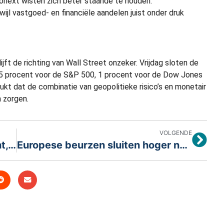
onext wisten zich beter staande te houden.
ijl vastgoed- en financiële aandelen juist onder druk
jft de richting van Wall Street onzeker. Vrijdag sloten de
 1,5 procent voor de S&P 500, 1 procent voor de Dow Jones
kt dat de combinatie van geopolitieke risico’s en monetair
n zorgen.
VOLGENDE
Europese markten herstellen licht, maar onzekerheid blijft dominant
Europese beurzen sluiten hoger na nerveuze handelsdag