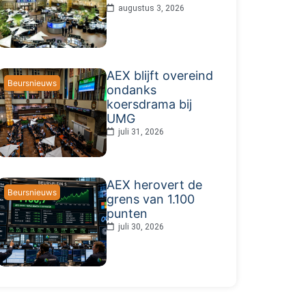
augustus 3, 2026
AEX blijft overeind
Beursnieuws
ondanks
koersdrama bij
UMG
juli 31, 2026
AEX herovert de
Beursnieuws
grens van 1.100
punten
juli 30, 2026