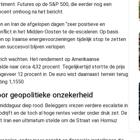
ntiment. Futures op de S&P 500, die eerder nog een
ocent omhoog na het bericht.
 en Iran de afgelopen dagen “zeer positieve en
flict in het Midden-Oosten te de-escaleren. Op basis
 op Iraanse energievoorzieningen tijdelijk stop te zetten
en succesvol blijven verlopen.
op zich wachten. Het rendement op Amerikaanse
lde naar circa 4,32 procent. Tegelijkertijd stortte de prijs
eveer 12 procent in. De euro wist daarnaast terrein terug
ting 1,1550.
or geopolitieke onzekerheid
iddaguur diep rood. Beleggers vrezen verdere escalatie in
drijft en de toch al hoge rentes verder onder druk zet. De
t Iran een ultimatum stelde om de Straat van Hormuz