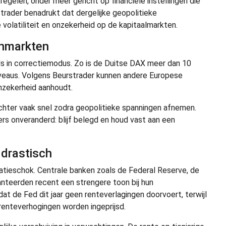
gelen, onder meer gericht op financiële instellingen die
rader benadrukt dat dergelijke geopolitieke
olatiliteit en onzekerheid op de kapitaalmarkten.
enmarkten
ls in correctiemodus. Zo is de Duitse DAX meer dan 10
iveaus. Volgens Beurstrader kunnen andere Europese
onzekerheid aanhoudt.
echter vaak snel zodra geopolitieke spanningen afnemen.
ers onveranderd: blijf belegd en houd vast aan een
 drastisch
flatieschok. Centrale banken zoals de Federal Reserve, de
nteerden recent een strengere toon bij hun
at de Fed dit jaar geen renteverlagingen doorvoert, terwijl
renteverhogingen worden ingeprijsd.