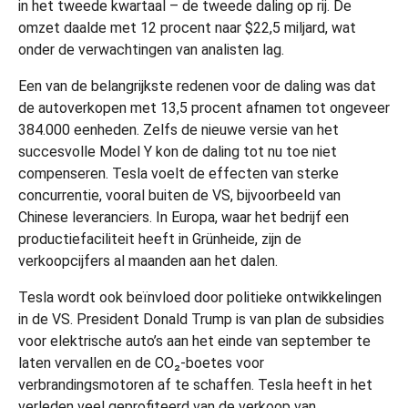
in het tweede kwartaal – de tweede daling op rij. De
omzet daalde met 12 procent naar $22,5 miljard, wat
onder de verwachtingen van analisten lag.
Een van de belangrijkste redenen voor de daling was dat
de autoverkopen met 13,5 procent afnamen tot ongeveer
384.000 eenheden. Zelfs de nieuwe versie van het
succesvolle Model Y kon de daling tot nu toe niet
compenseren. Tesla voelt de effecten van sterke
concurrentie, vooral buiten de VS, bijvoorbeeld van
Chinese leveranciers. In Europa, waar het bedrijf een
productiefaciliteit heeft in Grünheide, zijn de
verkoopcijfers al maanden aan het dalen.
Tesla wordt ook beïnvloed door politieke ontwikkelingen
in de VS. President Donald Trump is van plan de subsidies
voor elektrische auto’s aan het einde van september te
laten vervallen en de CO₂-boetes voor
verbrandingsmotoren af te schaffen. Tesla heeft in het
verleden veel geprofiteerd van de verkoop van