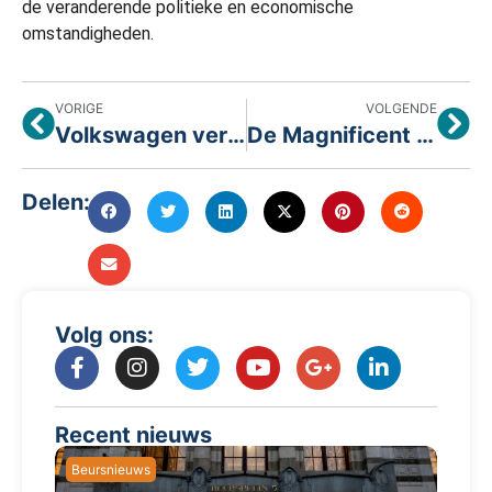
de veranderende politieke en economische
omstandigheden.
VORIGE
VOLGENDE
Volkswagen verlaagt de verwachtingen voor 2025 na een tariefschade van $1,5 miljard in de eerste half jaar
De Magnificent 7 rapportage: De AI-topspelers en de cyclusverliezers!
Delen:
Volg ons:
Recent nieuws
Beursnieuws