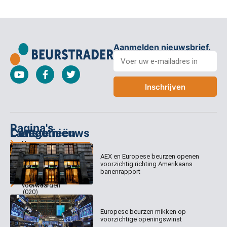
Aanmelden nieuwsbrief.
Inschrijven
Pagina's
Categorieën
Contact
Laatste nieuws
Home
Columns
Keizersgracht
AEX en Europese beurzen openen
Abonnementen
520
Dagcommentaar
voorzichtig richting Amerikaans
1017 EK
Dagcommentaar
banenrapport
Algemene
Amsterdam
Tradealert
voorwaarden
(020)
Organisatie
Disclaimer
231
0020
Contact
Europese beurzen mikken op
Welk
voorzichtige openingswinst
abonnement
info@beurstrader.nl