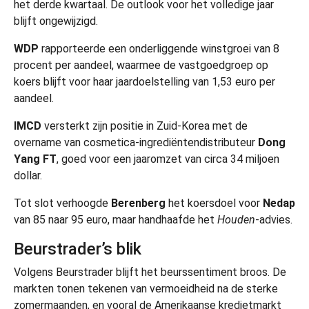
het derde kwartaal. De outlook voor het volledige jaar
blijft ongewijzigd.
WDP
rapporteerde een onderliggende winstgroei van 8
procent per aandeel, waarmee de vastgoedgroep op
koers blijft voor haar jaardoelstelling van 1,53 euro per
aandeel.
IMCD
versterkt zijn positie in Zuid-Korea met de
overname van cosmetica-ingrediëntendistributeur
Dong
Yang FT
, goed voor een jaaromzet van circa 34 miljoen
dollar.
Tot slot verhoogde
Berenberg
het koersdoel voor
Nedap
van 85 naar 95 euro, maar handhaafde het
Houden
-advies.
Beurstrader’s blik
Volgens Beurstrader blijft het beurssentiment broos. De
markten tonen tekenen van vermoeidheid na de sterke
zomermaanden, en vooral de Amerikaanse kredietmarkt