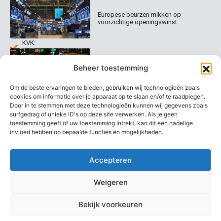
Organisatie
Disclaimer
231
0020
Contact
Europese beurzen mikken op
Welk
voorzichtige openingswinst
abonnement
info@beurstrader.nl
kiezen
KVK:
99197022
Europese beurzen blijven dicht bij
06-
Beheer toestemming
recordstanden
13885138
Om de beste ervaringen te bieden, gebruiken wij technologieën zoals
cookies om informatie over je apparaat op te slaan en/of te raadplegen.
Door in te stemmen met deze technologieën kunnen wij gegevens zoals
surfgedrag of unieke ID's op deze site verwerken. Als je geen
AEX nadert opnieuw zijn hoogste
niveau ooit
toestemming geeft of uw toestemming intrekt, kan dit een nadelige
invloed hebben op bepaalde functies en mogelijkheden.
Accepteren
Weigeren
Bekijk voorkeuren
Copyright @ 2026 Beurstrader. Alle rechten voorbehouden.