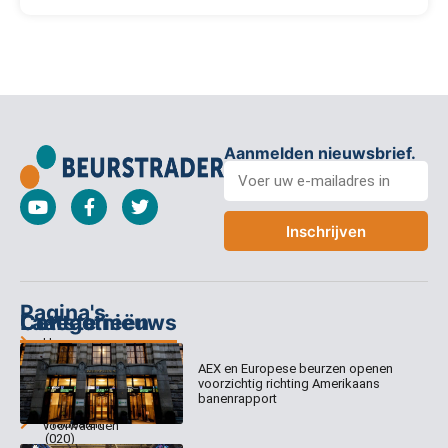
Aanmelden nieuwsbrief.
Inschrijven
Pagina's
Categorieën
Contact
Laatste nieuws
Home
Columns
Keizersgracht
AEX en Europese beurzen openen
Abonnementen
520
Dagcommentaar
voorzichtig richting Amerikaans
1017 EK
Dagcommentaar
banenrapport
Algemene
Amsterdam
Tradealert
voorwaarden
(020)