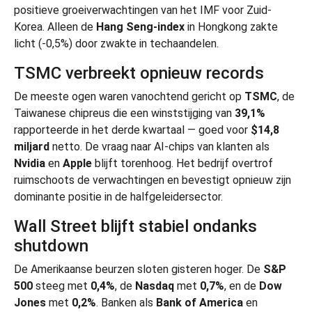
positieve groeiverwachtingen van het IMF voor Zuid-
Korea. Alleen de
Hang Seng-index
in Hongkong zakte
licht (-0,5%) door zwakte in techaandelen.
TSMC verbreekt opnieuw records
De meeste ogen waren vanochtend gericht op
TSMC
, de
Taiwanese chipreus die een winststijging van
39,1%
rapporteerde in het derde kwartaal — goed voor
$14,8
miljard
netto. De vraag naar AI-chips van klanten als
Nvidia
en
Apple
blijft torenhoog. Het bedrijf overtrof
ruimschoots de verwachtingen en bevestigt opnieuw zijn
dominante positie in de halfgeleidersector.
Wall Street blijft stabiel ondanks
shutdown
De Amerikaanse beurzen sloten gisteren hoger. De
S&P
500
steeg met
0,4%
, de
Nasdaq
met
0,7%
, en de
Dow
Jones
met
0,2%
. Banken als
Bank of America
en