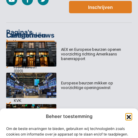
Inschrijven
Pagina's
Categorieën
Contact
Laatste nieuws
Home
Columns
Keizersgracht
AEX en Europese beurzen openen
Abonnementen
520
Dagcommentaar
voorzichtig richting Amerikaans
1017 EK
Dagcommentaar
banenrapport
Algemene
Amsterdam
Tradealert
voorwaarden
(020)
Organisatie
Disclaimer
231
0020
Contact
Europese beurzen mikken op
Welk
voorzichtige openingswinst
abonnement
info@beurstrader.nl
kiezen
KVK:
99197022
Europese beurzen blijven dicht bij
06-
Beheer toestemming
recordstanden
13885138
Om de beste ervaringen te bieden, gebruiken wij technologieën zoals
cookies om informatie over je apparaat op te slaan en/of te raadplegen.