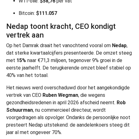
WTI-olie:
$58,76
per vat
Bitcoin:
$111.057
Nedap toont kracht, CEO kondigt
vertrek aan
Op het Damrak draait het vanochtend vooral om
Nedap
,
dat sterke kwartaalcijfers presenteerde. De omzet steeg
met
15%
naar €71,3 miljoen, tegenover 9% groei in de
eerste jaarhelft. De terugkerende omzet bleef stabiel op
40% van het totaal.
Het nieuws werd overschaduwd door het aangekondigde
vertrek van CEO
Ruben Wegman
, die wegens
gezondheidsredenen in april 2026 afscheid neemt.
Rob
Schuurman
, nu commercieel directeur, wordt
voorgedragen als opvolger. Ondanks de persoonlijke noot
presteert Nedap uitstekend: de aandelenkoers steeg dit
jaar al met ongeveer 70%.