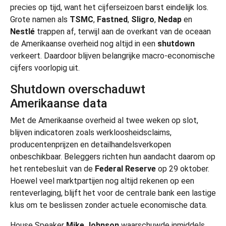
precies op tijd, want het cijferseizoen barst eindelijk los.
Grote namen als
TSMC
,
Fastned
,
Sligro
,
Nedap
en
Nestlé
trappen af, terwijl aan de overkant van de oceaan
de Amerikaanse overheid nog altijd in een
shutdown
verkeert. Daardoor blijven belangrijke macro-economische
cijfers voorlopig uit.
Shutdown overschaduwt
Amerikaanse data
Met de Amerikaanse overheid al twee weken op slot,
blijven indicatoren zoals werkloosheidsclaims,
producentenprijzen en detailhandelsverkopen
onbeschikbaar. Beleggers richten hun aandacht daarom op
het rentebesluit van de
Federal Reserve
op 29 oktober.
Hoewel veel marktpartijen nog altijd rekenen op een
renteverlaging, blijft het voor de centrale bank een lastige
klus om te beslissen zonder actuele economische data.
House Speaker
Mike Johnson
waarschuwde inmiddels