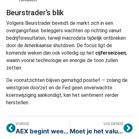
Beurstrader’s blik
Volgens Beurstrader bevindt de markt zich in een
overgangsfase: beleggers wachten op richting vanuit
bedrijfsresultaten, terwijl macrodata tijdelijk ontbreken
door de Amerikaanse shutdown. De focus ligt de
komende weken dan ook volledig op het
cijferseizoen
,
waarin vooral technologie en energie de toon zullen
zetten.
De vooruitzichten blijven gematigd positief — zolang de
winstgroei doorzet en de Fed geen onverwachte
koerswijziging aankondigt, kan het sentiment verder
herstellen.
VORIGE
VOLGENDE
AEX begint week positief na versoepelde toon Trump
Moet je het valutarisico afdekken bij beleggen in de VS?