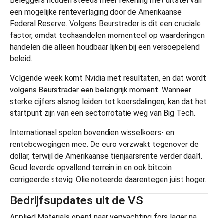
Beleggers houden steeds meer rekening met uitstel van
een mogelijke renteverlaging door de Amerikaanse
Federal Reserve. Volgens Beurstrader is dit een cruciale
factor, omdat techaandelen momenteel op waarderingen
handelen die alleen houdbaar lijken bij een versoepelend
beleid.
Volgende week komt Nvidia met resultaten, en dat wordt
volgens Beurstrader een belangrijk moment. Wanneer
sterke cijfers alsnog leiden tot koersdalingen, kan dat het
startpunt zijn van een sectorrotatie weg van Big Tech.
Internationaal spelen bovendien wisselkoers- en
rentebewegingen mee. De euro verzwakt tegenover de
dollar, terwijl de Amerikaanse tienjaarsrente verder daalt.
Goud leverde opvallend terrein in en ook bitcoin
corrigeerde stevig. Olie noteerde daarentegen juist hoger.
Bedrijfsupdates uit de VS
Applied Materials opent naar verwachting fors lager na