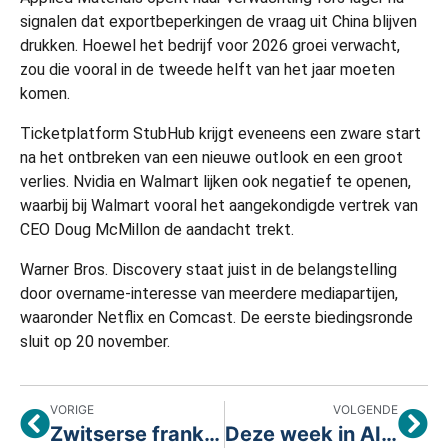
signalen dat exportbeperkingen de vraag uit China blijven
drukken. Hoewel het bedrijf voor 2026 groei verwacht,
zou die vooral in de tweede helft van het jaar moeten
komen.
Ticketplatform StubHub krijgt eveneens een zware start
na het ontbreken van een nieuwe outlook en een groot
verlies. Nvidia en Walmart lijken ook negatief te openen,
waarbij bij Walmart vooral het aangekondigde vertrek van
CEO Doug McMillon de aandacht trekt.
Warner Bros. Discovery staat juist in de belangstelling
door overname-interesse van meerdere mediapartijen,
waaronder Netflix en Comcast. De eerste biedingsronde
sluit op 20 november.
VORIGE
VOLGENDE
Zwitserse frank schiet omhoog terwijl valutamarkten wegvluchten uit risico
Deze week in AI-markten: grote verschuivingen bij Nvidia, Microsoft, Meta, Tesla en Micron