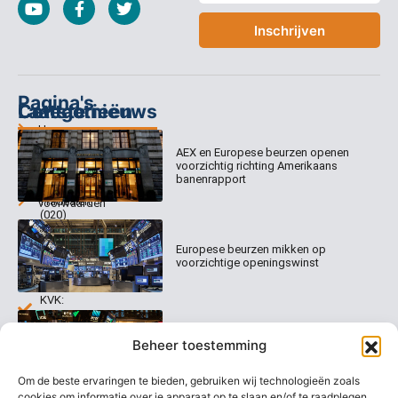
Inschrijven
Pagina's
Categorieën
Contact
Laatste nieuws
Home
Columns
Keizersgracht
AEX en Europese beurzen openen
Abonnementen
520
Dagcommentaar
voorzichtig richting Amerikaans
1017 EK
Dagcommentaar
banenrapport
Algemene
Amsterdam
Tradealert
voorwaarden
(020)
Organisatie
Disclaimer
231
0020
Contact
Europese beurzen mikken op
Welk
voorzichtige openingswinst
abonnement
info@beurstrader.nl
kiezen
KVK:
99197022
Europese beurzen blijven dicht bij
06-
Beheer toestemming
recordstanden
13885138
Om de beste ervaringen te bieden, gebruiken wij technologieën zoals
cookies om informatie over je apparaat op te slaan en/of te raadplegen.