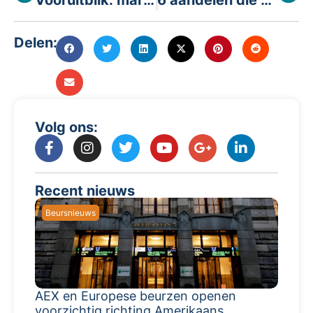
Delen:
Volg ons:
Recent nieuws
Beursnieuws
AEX en Europese beurzen openen
voorzichtig richting Amerikaans