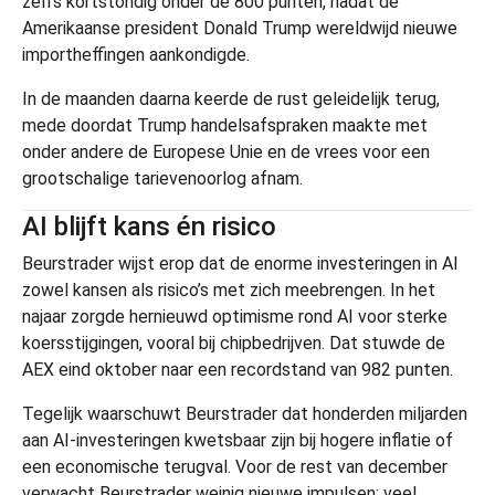
zelfs kortstondig onder de 800 punten, nadat de
Amerikaanse president Donald Trump wereldwijd nieuwe
importheffingen aankondigde.
In de maanden daarna keerde de rust geleidelijk terug,
mede doordat Trump handelsafspraken maakte met
onder andere de Europese Unie en de vrees voor een
grootschalige tarievenoorlog afnam.
AI blijft kans én risico
Beurstrader wijst erop dat de enorme investeringen in AI
zowel kansen als risico’s met zich meebrengen. In het
najaar zorgde hernieuwd optimisme rond AI voor sterke
koersstijgingen, vooral bij chipbedrijven. Dat stuwde de
AEX eind oktober naar een recordstand van 982 punten.
Tegelijk waarschuwt Beurstrader dat honderden miljarden
aan AI-investeringen kwetsbaar zijn bij hogere inflatie of
een economische terugval. Voor de rest van december
verwacht Beurstrader weinig nieuwe impulsen: veel