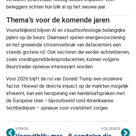
beleggers richten hun blik al op het nieuwe jaar.
Thema’s voor de komende jaren
Vooruitkijkend blijven AI en cloudtechnologie belangrijke
pijlers op de beurs. Daarnaast spelen energievoorziening
en het groeiende stroomverbruik van datacenters een
steeds grotere rol. Ook sectoren die eerder achterbleven,
zoals voedingsmiddelenproducenten, kunnen volgens
Beurstrader opnieuw interessant worden.
Voor 2026 blijft de rol van Donald Trump een onzekere
factor. Hoewel de directe impact op de markten mogelijk
afneemt, kan een heropening van handelsafspraken met
de Europese Unie – bijvoorbeeld rond Amerikaanse
techbedrijven – opnieuw voor volatiliteit zorgen.
VORIGE
VOLGENDE
Vooruitblik: markten in afwachting van centrale banken
6 aandelen die kunnen uitblinken in 2026