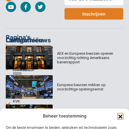
Inschrijven
Pagina's
Categorieën
Contact
Laatste nieuws
Home
Columns
Keizersgracht
AEX en Europese beurzen openen
Abonnementen
520
Dagcommentaar
voorzichtig richting Amerikaans
1017 EK
Dagcommentaar
banenrapport
Algemene
Amsterdam
Tradealert
voorwaarden
(020)
Organisatie
Disclaimer
231
0020
Contact
Europese beurzen mikken op
Welk
voorzichtige openingswinst
abonnement
info@beurstrader.nl
kiezen
KVK:
99197022
Europese beurzen blijven dicht bij
06-
Beheer toestemming
recordstanden
13885138
Om de beste ervaringen te bieden, gebruiken wij technologieën zoals