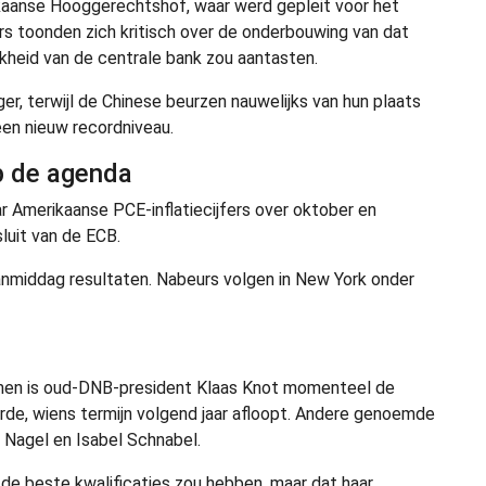
aanse Hooggerechtshof, waar werd gepleit voor het
rs toonden zich kritisch over de onderbouwing van dat
kheid van de centrale bank zou aantasten.
r, terwijl de Chinese beurzen nauwelijks van hun plaats
en nieuw recordniveau.
p de agenda
ar Amerikaanse PCE-inflatiecijfers over oktober en
luit van de ECB.
anmiddag resultaten. Nabeurs volgen in New York onder
men is oud-DNB-president Klaas Knot momenteel de
arde, wiens termijn volgend jaar afloopt. Andere genoemde
 Nagel en Isabel Schnabel.
de beste kwalificaties zou hebben, maar dat haar