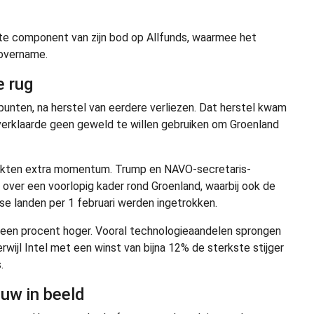
e component van zijn bod op Allfunds, waarmee het
 overname.
e rug
unten, na herstel van eerdere verliezen. Dat herstel kwam
verklaarde geen geweld te willen gebruiken om Groenland
rkten extra momentum. Trump en NAVO-secretaris-
ver een voorlopig kader rond Groenland, waarbij ook de
e landen per 1 februari werden ingetrokken.
 een procent hoger. Vooral technologieaandelen sprongen
erwijl Intel met een winst van bijna 12% de sterkste stijger
.
euw in beeld