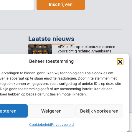
Inschrijven
Laatste nieuws
AEX en Europese beurzen openen
voorzichtig richting Amerikaans
banenrapport
Beheer toestemming
Europese beurzen mikken op
voorzichtige openingswinst
 ervaringen te bieden, gebruiken wij technologieën zoals cookies om
ver je apparaat op te slaan en/of te raadplegen. Door in te stemmen met
Europese beurzen blijven dicht bij
logieën kunnen wij gegevens zoals surfgedrag of unieke ID's op deze site
recordstanden
Als je geen toestemming geeft of uw toestemming intrekt, kan dit een
vloed hebben op bepaalde functies en mogelijkheden.
AEX nadert opnieuw zijn hoogste
niveau ooit
epteren
Weigeren
Bekijk voorkeuren
Cookiebeleid
Privacybeleid