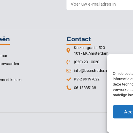
eën
Contact
Keizersgracht 520
1017 EK Amsterdam
taar
(020) 231 0020
oorwaarden
info@beurstrader.nl
Om de beste
informatie o
KVK: 99197022
ment kiezen
deze techno
06-13885138
verwerken. 
nadelige in
Acc