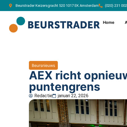
Beurstrader Keizersgracht 520 1017 EK Amsterdam
(020) 231 00
Home
Beursnieuws
AEX richt opnieuw
puntengrens
Redactie
januari 22, 2026