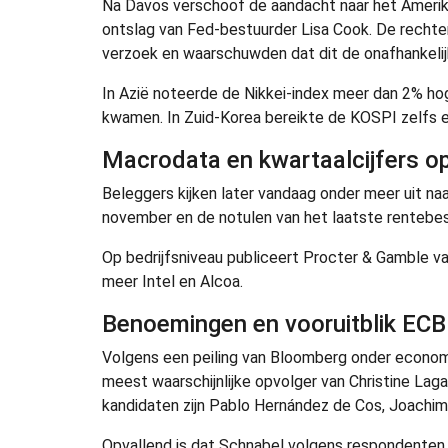
Na Davos verschoof de aandacht naar het Amerik
ontslag van Fed-bestuurder Lisa Cook. De rechte
verzoek en waarschuwden dat dit de onafhankelij
In Azië noteerde de Nikkei-index meer dan 2% hoge
kwamen. In Zuid-Korea bereikte de KOSPI zelfs e
Macrodata en kwartaalcijfers o
Beleggers kijken later vandaag onder meer uit na
november en de notulen van het laatste rentebes
Op bedrijfsniveau publiceert Procter & Gamble v
meer Intel en Alcoa.
Benoemingen en vooruitblik ECB
Volgens een peiling van Bloomberg onder econo
meest waarschijnlijke opvolger van Christine Lag
kandidaten zijn Pablo Hernández de Cos, Joachim
Opvallend is dat Schnabel volgens respondenten 