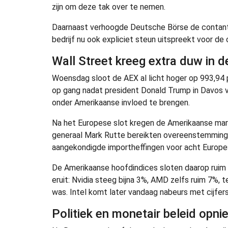
zijn om deze tak over te nemen.
Daarnaast verhoogde Deutsche Börse de contant
bedrijf nu ook expliciet steun uitspreekt voor de
Wall Street kreeg extra duw in d
Woensdag sloot de AEX al licht hoger op 993,94 p
op gang nadat president Donald Trump in Davos 
onder Amerikaanse invloed te brengen.
Na het Europese slot kregen de Amerikaanse ma
generaal Mark Rutte bereikten overeenstemming o
aangekondigde importheffingen voor acht Europes
De Amerikaanse hoofdindices sloten daarop ruim
eruit: Nvidia steeg bijna 3%, AMD zelfs ruim 7%, t
was. Intel komt later vandaag nabeurs met cijfers
Politiek en monetair beleid opni