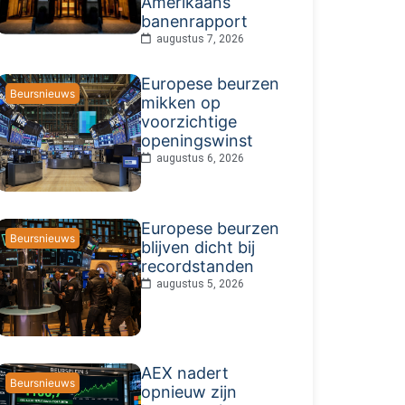
Amerikaans
banenrapport
augustus 7, 2026
Europese beurzen
Beursnieuws
mikken op
voorzichtige
openingswinst
augustus 6, 2026
Europese beurzen
Beursnieuws
blijven dicht bij
recordstanden
augustus 5, 2026
AEX nadert
Beursnieuws
opnieuw zijn