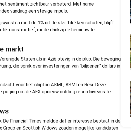
het sentiment zichtbaar verbeterd. Met name
ndex vandaag een stevige impuls.
winsten rond de 1% uit de startblokken schoten, blijft
elijk constructief, mede dankzij de hernieuwde
de markt
erenigde Staten als in Azië stevig in de plus. Die beweging
ng, die sprak over investeringen van “biljoenen” dollars in
andacht voor het chiptrio ASML, ASMI en Besi. Deze
e poging om de AEX opnieuw richting recordniveaus te
uws
s. De Financial Times meldde dat er interesse bestaat in de
ix Group en Scottish Widows zouden mogelijke kandidaten