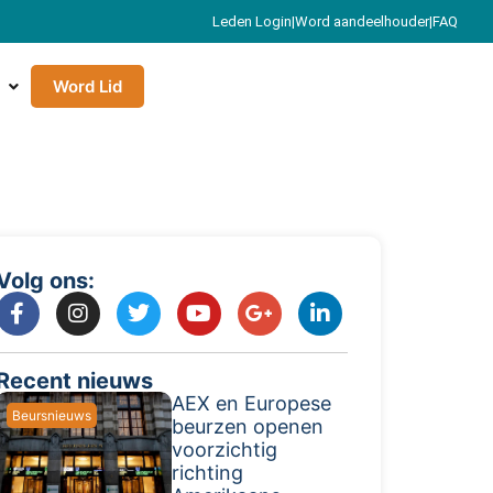
Leden Login
|
Word aandeelhouder
|
FAQ
Word Lid
Volg ons:
Recent nieuws
AEX en Europese
Beursnieuws
beurzen openen
voorzichtig
richting