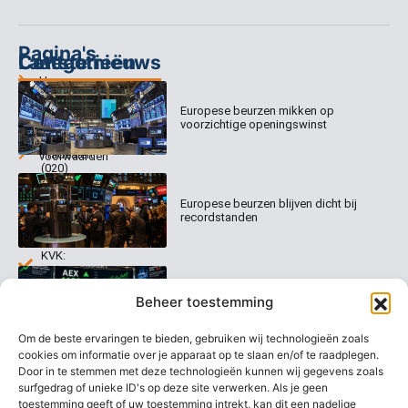
Pagina's
Categorieën
Contact
Laatste nieuws
Home
Columns
Keizersgracht
Abonnementen
520
Europese beurzen mikken op
Dagcommentaar
1017 EK
voorzichtige openingswinst
Dagcommentaar
Algemene
Amsterdam
Tradealert
voorwaarden
(020)
Organisatie
Disclaimer
231
0020
Contact
Europese beurzen blijven dicht bij
Welk
recordstanden
abonnement
info@beurstrader.nl
kiezen
KVK:
99197022
AEX nadert opnieuw zijn hoogste
06-
Beheer toestemming
niveau ooit
13885138
Om de beste ervaringen te bieden, gebruiken wij technologieën zoals
cookies om informatie over je apparaat op te slaan en/of te raadplegen.
Door in te stemmen met deze technologieën kunnen wij gegevens zoals
surfgedrag of unieke ID's op deze site verwerken. Als je geen
Europese beurzen stijgen richting
nieuwe records
toestemming geeft of uw toestemming intrekt, kan dit een nadelige