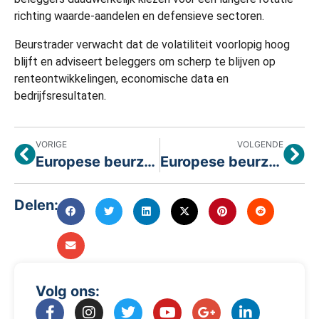
richting waarde-aandelen en defensieve sectoren.
Beurstrader verwacht dat de volatiliteit voorlopig hoog
blijft en adviseert beleggers om scherp te blijven op
renteontwikkelingen, economische data en
bedrijfsresultaten.
VORIGE
VOLGENDE
Europese beurzen houden stand ondanks terughoudende handel
Europese beurzen tonen veerkracht ondanks aanhoudende onzekerheid
Delen:
Volg ons: