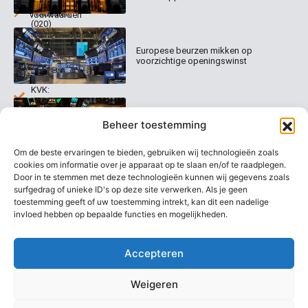
Algemene
Amsterdam
Tradealert
voorwaarden
(020)
Organisatie
Disclaimer
231
0020
Contact
Europese beurzen mikken op
Welk
voorzichtige openingswinst
abonnement
info@beurstrader.nl
kiezen
KVK:
99197022
Europese beurzen blijven dicht bij
06-
Beheer toestemming
recordstanden
13885138
Om de beste ervaringen te bieden, gebruiken wij technologieën zoals
cookies om informatie over je apparaat op te slaan en/of te raadplegen.
Door in te stemmen met deze technologieën kunnen wij gegevens zoals
surfgedrag of unieke ID's op deze site verwerken. Als je geen
AEX nadert opnieuw zijn hoogste
niveau ooit
toestemming geeft of uw toestemming intrekt, kan dit een nadelige
invloed hebben op bepaalde functies en mogelijkheden.
Accepteren
Weigeren