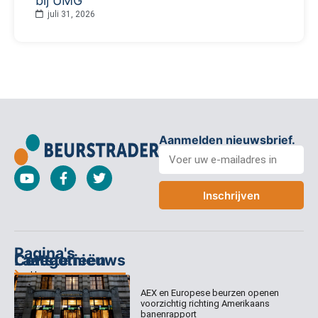
bij UMG
juli 31, 2026
Aanmelden nieuwsbrief.
Inschrijven
Pagina's
Categorieën
Contact
Laatste nieuws
Home
Columns
Keizersgracht
AEX en Europese beurzen openen
Abonnementen
520
Dagcommentaar
voorzichtig richting Amerikaans
1017 EK
Dagcommentaar
banenrapport