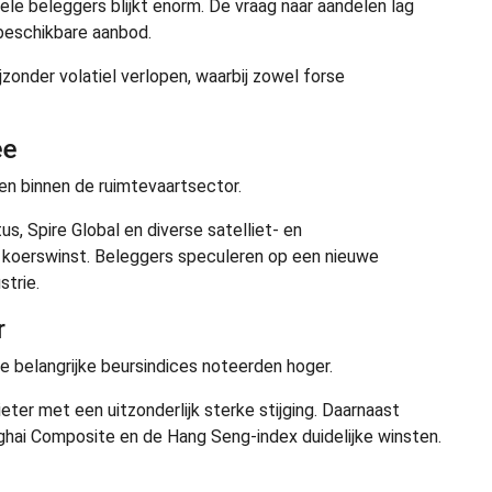
nele beleggers blijkt enorm. De vraag naar aandelen lag
beschikbare aanbod.
zonder volatiel verlopen, waarbij zowel forse
ee
n binnen de ruimtevaartsector.
, Spire Global en diverse satelliet- en
n koerswinst. Beleggers speculeren op een nieuwe
trie.
r
le belangrijke beursindices noteerden hoger.
ter met een uitzonderlijk sterke stijging. Daarnaast
hai Composite en de Hang Seng-index duidelijke winsten.