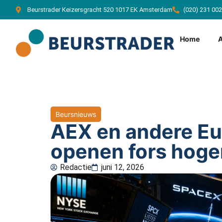
Beurstrader Keizersgracht 520 1017 EK Amsterdam
(020) 231 00
Home
Beursnieuws
AEX en andere E
openen fors hoge
Redactie
juni 12, 2026