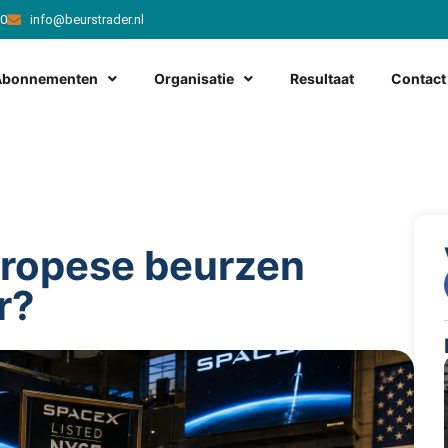
20
info@beurstrader.nl
Abonnementen
Organisatie
Resultaat
Contact
uropese beurzen
r?