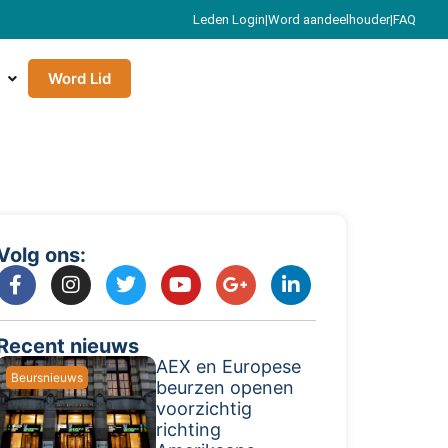
Leden Login
|
Word aandeelhouder
|
FAQ
Word Lid
Volg ons:
Recent nieuws
AEX en Europese
Beursnieuws
beurzen openen
voorzichtig
richting