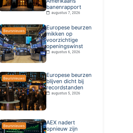
Amerikaans
banenrapport
augustus 7, 2026
Europese beurzen
Beursnieuws
mikken op
voorzichtige
openingswinst
augustus 6, 2026
Europese beurzen
Beursnieuws
blijven dicht bij
recordstanden
augustus 5, 2026
AEX nadert
Beursnieuws
opnieuw zijn