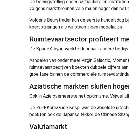
De belangstelling onder particuliere en institutio
volgens marktbronnen vele malen hoger dan het 
Volgens Beurstrader kan de eerste handelsdag bij
koersstijgingen als winstnemingen mogelijk zijn.
Ruimtevaartsector profiteert m
De SpaceX-hype werkte door naar andere bedrijve
Aandelen van onder meer Virgin Galactic, Momentus
ruimtevaartbedrijven boekten dubbele cijfers aa
groeifase binnen de commerciële ruimtevaartindus
Aziatische markten sluiten hoge
Ook in Azië overheerste het optimisme. Vrijwel al
De Zuid-Koreaanse Kospi was de absolute uitschie
boekten ook de Japanse Nikkei, de Chinese Shang
Valutamarkt