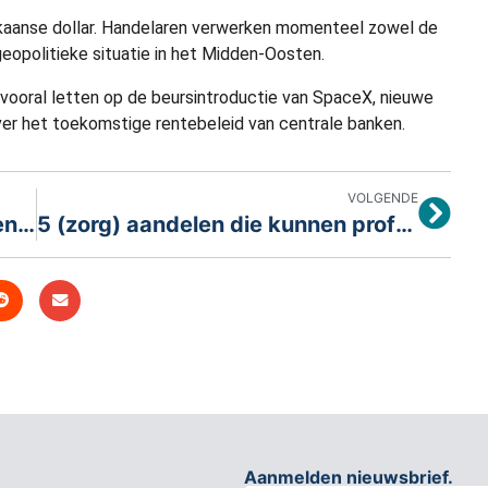
ikaanse dollar. Handelaren verwerken momenteel zowel de
eopolitieke situatie in het Midden-Oosten.
 vooral letten op de beursintroductie van SpaceX, nieuwe
ver het toekomstige rentebeleid van centrale banken.
VOLGENDE
Europese beurzen wachten op rentebesluit ECB
5 (zorg) aandelen die kunnen profiteren van de opmars van kunstmatige intelligentie
Aanmelden nieuwsbrief.