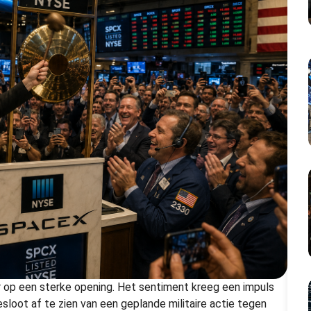
 op een sterke opening. Het sentiment kreeg een impuls
loot af te zien van een geplande militaire actie tegen