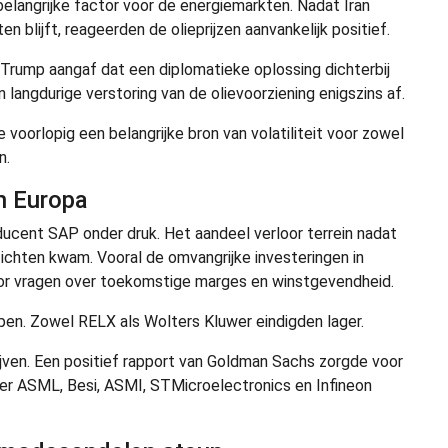
elangrijke factor voor de energiemarkten. Nadat Iran
blijft, reageerden de olieprijzen aanvankelijk positief.
Trump aangaf dat een diplomatieke oplossing dichterbij
 langdurige verstoring van de olievoorziening enigszins af.
e voorlopig een belangrijke bron van volatiliteit voor zowel
n.
n Europa
cent SAP onder druk. Het aandeel verloor terrein nadat
chten kwam. Vooral de omvangrijke investeringen in
voor vragen over toekomstige marges en winstgevendheid.
pen. Zowel RELX als Wolters Kluwer eindigden lager.
jven. Een positief rapport van Goldman Sachs zorgde voor
er ASML, Besi, ASMI, STMicroelectronics en Infineon