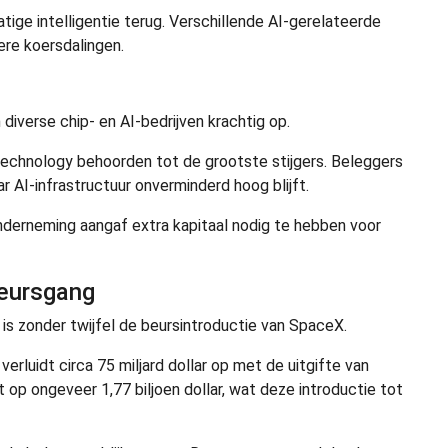
ge intelligentie terug. Verschillende AI-gerelateerde
ere koersdalingen.
iverse chip- en AI-bedrijven krachtig op.
chnology behoorden tot de grootste stijgers. Beleggers
ar AI-infrastructuur onverminderd hoog blijft.
derneming aangaf extra kapitaal nodig te hebben voor
beursgang
s zonder twijfel de beursintroductie van SpaceX.
erluidt circa 75 miljard dollar op met de uitgifte van
op ongeveer 1,77 biljoen dollar, wat deze introductie tot