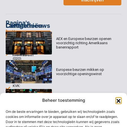
Pagina's
Categorieën
Contact
Laatste nieuws
Home
Columns
Keizersgracht
AEX en Europese beurzen openen
Abonnementen
520
Dagcommentaar
voorzichtig richting Amerikaans
1017 EK
Dagcommentaar
banenrapport
Algemene
Amsterdam
Tradealert
voorwaarden
(020)
Organisatie
Disclaimer
231
0020
Contact
Europese beurzen mikken op
Welk
voorzichtige openingswinst
abonnement
info@beurstrader.nl
kiezen
KVK:
99197022
Europese beurzen blijven dicht bij
06-
Beheer toestemming
recordstanden
13885138
Om de beste ervaringen te bieden, gebruiken wij technologieën zoals
cookies om informatie over je apparaat op te slaan en/of te raadplegen.
Door in te stemmen met deze technologieën kunnen wij gegevens zoals
surfgedrag of unieke ID's op deze site verwerken. Als je geen