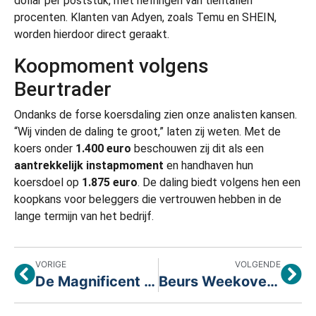
dollar per poststuk, met heffingen van tientallen
procenten. Klanten van Adyen, zoals Temu en SHEIN,
worden hierdoor direct geraakt.
Koopmoment volgens
Beurtrader
Ondanks de forse koersdaling zien onze analisten kansen.
“Wij vinden de daling te groot,” laten zij weten. Met de
koers onder
1.400 euro
beschouwen zij dit als een
aantrekkelijk instapmoment
en handhaven hun
koersdoel op
1.875 euro
. De daling biedt volgens hen een
koopkans voor beleggers die vertrouwen hebben in de
lange termijn van het bedrijf.
VORIGE
VOLGENDE
De Magnificent 7 rapportage: De AI-topspelers en de cyclusverliezers!
Beurs Weekoverzicht: Adyen Onder Druk, Prosus Stijgt