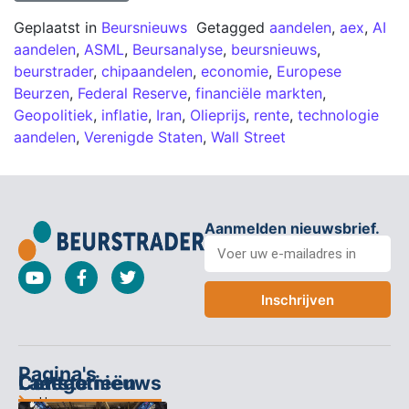
Geplaatst in
Beursnieuws
Getagged
aandelen
,
aex
,
AI
aandelen
,
ASML
,
Beursanalyse
,
beursnieuws
,
beurstrader
,
chipaandelen
,
economie
,
Europese
Beurzen
,
Federal Reserve
,
financiële markten
,
Geopolitiek
,
inflatie
,
Iran
,
Olieprijs
,
rente
,
technologie
aandelen
,
Verenigde Staten
,
Wall Street
Aanmelden nieuwsbrief.
Inschrijven
Pagina's
Categorieën
Contact
Laatste nieuws
Home