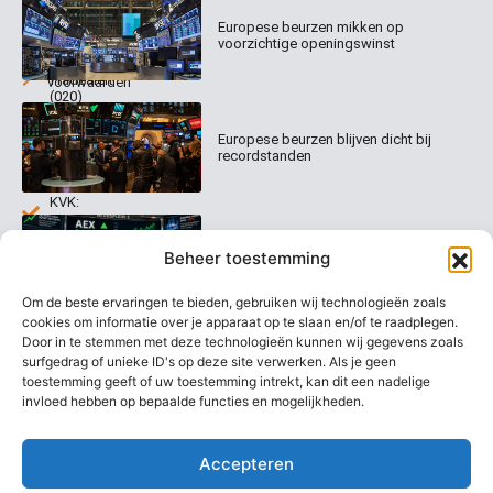
Columns
Keizersgracht
Abonnementen
520
Europese beurzen mikken op
Dagcommentaar
1017 EK
voorzichtige openingswinst
Dagcommentaar
Algemene
Amsterdam
Tradealert
voorwaarden
(020)
Organisatie
Disclaimer
231
0020
Contact
Europese beurzen blijven dicht bij
Welk
recordstanden
abonnement
info@beurstrader.nl
kiezen
KVK:
99197022
AEX nadert opnieuw zijn hoogste
06-
Beheer toestemming
niveau ooit
13885138
Om de beste ervaringen te bieden, gebruiken wij technologieën zoals
cookies om informatie over je apparaat op te slaan en/of te raadplegen.
Door in te stemmen met deze technologieën kunnen wij gegevens zoals
surfgedrag of unieke ID's op deze site verwerken. Als je geen
Europese beurzen stijgen richting
nieuwe records
toestemming geeft of uw toestemming intrekt, kan dit een nadelige
invloed hebben op bepaalde functies en mogelijkheden.
Accepteren