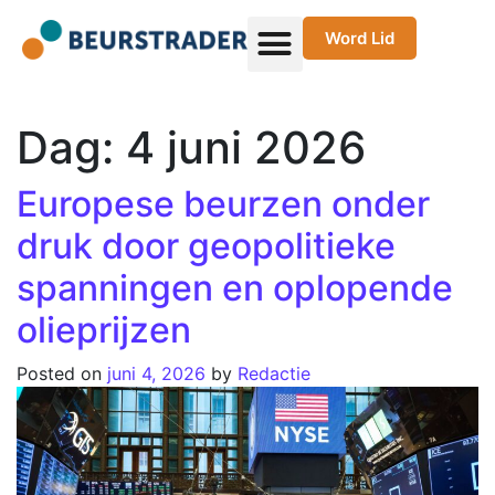
Word Lid
Dag:
4 juni 2026
Europese beurzen onder
druk door geopolitieke
spanningen en oplopende
olieprijzen
Posted on
juni 4, 2026
by
Redactie