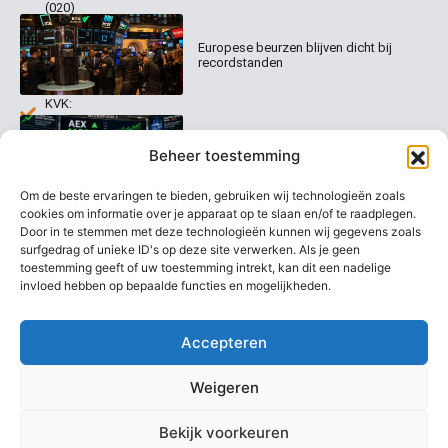
(020)
Organisatie
Disclaimer
231
0020
Contact
Europese beurzen blijven dicht bij
Welk
recordstanden
abonnement
info@beurstrader.nl
kiezen
KVK:
99197022
AEX nadert opnieuw zijn hoogste
06-
Beheer toestemming
niveau ooit
13885138
Om de beste ervaringen te bieden, gebruiken wij technologieën zoals
cookies om informatie over je apparaat op te slaan en/of te raadplegen.
Door in te stemmen met deze technologieën kunnen wij gegevens zoals
surfgedrag of unieke ID's op deze site verwerken. Als je geen
Europese beurzen stijgen richting
nieuwe records
toestemming geeft of uw toestemming intrekt, kan dit een nadelige
invloed hebben op bepaalde functies en mogelijkheden.
Accepteren
Weigeren
Bekijk voorkeuren