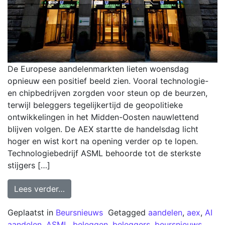
De Europese aandelenmarkten lieten woensdag
opnieuw een positief beeld zien. Vooral technologie-
en chipbedrijven zorgden voor steun op de beurzen,
terwijl beleggers tegelijkertijd de geopolitieke
ontwikkelingen in het Midden-Oosten nauwlettend
blijven volgen. De AEX startte de handelsdag licht
hoger en wist kort na opening verder op te lopen.
Technologiebedrijf ASML behoorde tot de sterkste
stijgers […]
Lees verder…
Geplaatst in
Beursnieuws
Getagged
aandelen
,
aex
,
AI
aandelen
,
ASML
,
beleggen
,
beleggers
,
beursnieuws
,