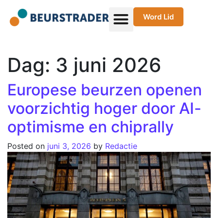
Word Lid
Dag:
3 juni 2026
Europese beurzen openen
voorzichtig hoger door AI-
optimisme en chiprally
Posted on
juni 3, 2026
by
Redactie