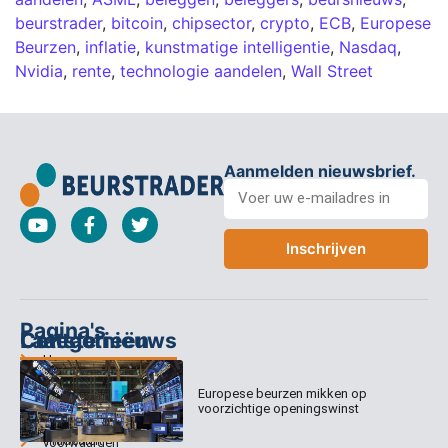
beurstrader
,
bitcoin
,
chipsector
,
crypto
,
ECB
,
Europese
Beurzen
,
inflatie
,
kunstmatige intelligentie
,
Nasdaq
,
Nvidia
,
rente
,
technologie aandelen
,
Wall Street
Aanmelden nieuwsbrief.
Inschrijven
Pagina's
Categorieën
Contact
Laatste nieuws
Home
Columns
Keizersgracht
Abonnementen
520
Europese beurzen mikken op
Dagcommentaar
1017 EK
voorzichtige openingswinst
Dagcommentaar
Algemene
Amsterdam
Tradealert
voorwaarden