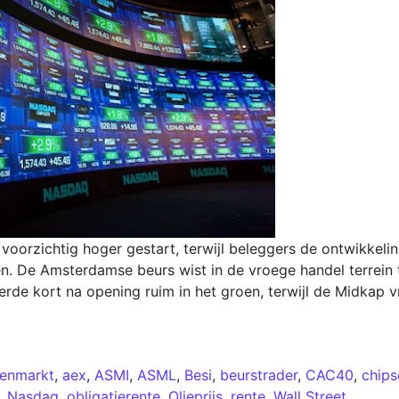
oorzichtig hoger gestart, terwijl beleggers de ontwikkelin
n. De Amsterdamse beurs wist in de vroege handel terrein 
rde kort na opening ruim in het groen, terwijl de Midkap v
lenmarkt
,
aex
,
ASMI
,
ASML
,
Besi
,
beurstrader
,
CAC40
,
chips
,
Nasdaq
,
obligatierente
,
Olieprijs
,
rente
,
Wall Street