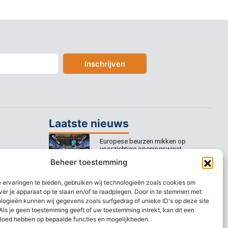
Inschrijven
Laatste nieuws
Europese beurzen mikken op
voorzichtige openingswinst
Beheer toestemming
Europese beurzen blijven dicht bij
recordstanden
 ervaringen te bieden, gebruiken wij technologieën zoals cookies om
ver je apparaat op te slaan en/of te raadplegen. Door in te stemmen met
AEX nadert opnieuw zijn hoogste
logieën kunnen wij gegevens zoals surfgedrag of unieke ID's op deze site
niveau ooit
Als je geen toestemming geeft of uw toestemming intrekt, kan dit een
vloed hebben op bepaalde functies en mogelijkheden.
Europese beurzen stijgen richting