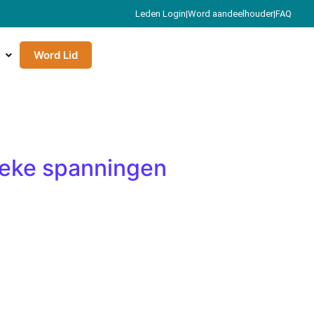
Leden Login
|
Word aandeelhouder
|
FAQ
Word Lid
ieke spanningen