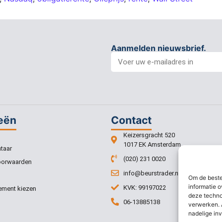
Aanmelden nieuwsbrief.
eën
Contact
Keizersgracht 520
1017 EK Amsterdam
taar
(020) 231 0020
oorwaarden
info@beurstrader.nl
Om de beste
informatie o
KVK: 99197022
ment kiezen
deze techno
06-13885138
verwerken. 
nadelige in