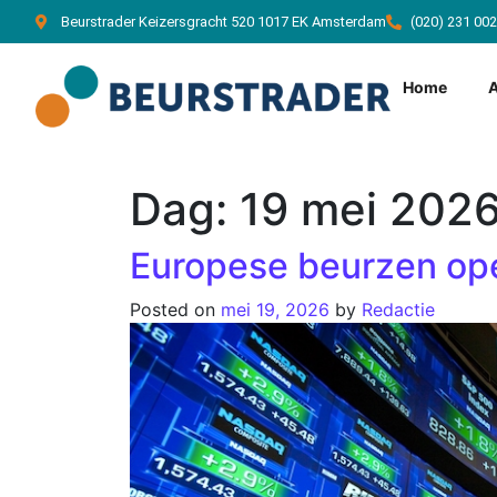
Beurstrader Keizersgracht 520 1017 EK Amsterdam
(020) 231 00
Home
Dag:
19 mei 202
Europese beurzen op
Posted on
mei 19, 2026
by
Redactie