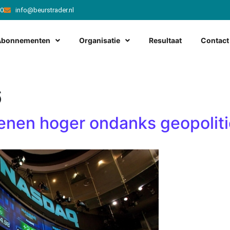
20
info@beurstrader.nl
Abonnementen
Organisatie
Resultaat
Contact
6
enen hoger ondanks geopolit