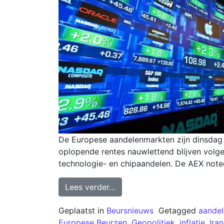
De Europese aandelenmarkten zijn dinsdag v
oplopende rentes nauwlettend blijven volge
technologie- en chipaandelen. De AEX notee
Lees verder…
Geplaatst in
Beursnieuws
Getagged
aande
Europese Beurzen
,
Geopolitiek
,
inflatie
,
Iran